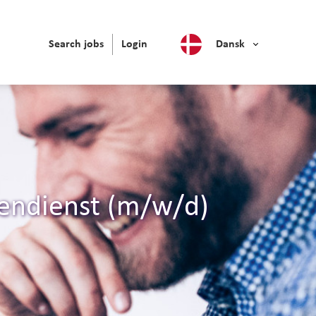
Search jobs
Login
Dansk
endienst (m/w/d)