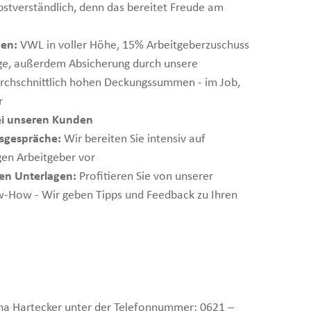
elbstverständlich, denn das bereitet Freude am
gen:
VWL in voller Höhe, 15% Arbeitgeberzuschuss
rge, außerdem Absicherung durch unsere
urchschnittlich hohen Deckungssummen - im Job,
r
i unseren Kunden
sgespräche:
Wir bereiten Sie intensiv auf
gen Arbeitgeber vor
ren Unterlagen:
Profitieren Sie von unserer
How - Wir geben Tipps und Feedback zu Ihren
ina Hartecker unter der Telefonnummer: 0621 –