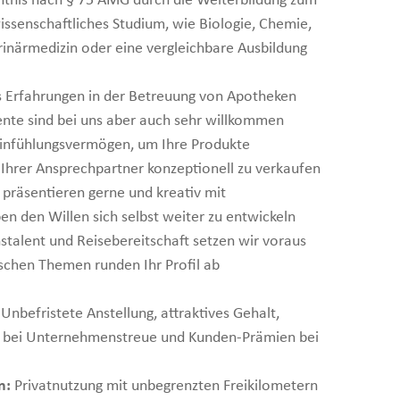
nntnis nach § 75 AMG durch die Weiterbildung zum
ssenschaftliches Studium, wie Biologie, Chemie,
inärmedizin oder eine vergleichbare Ausbildung
s Erfahrungen in der Betreuung von Apotheken
ente sind bei uns aber auch sehr willkommen
 Einfühlungsvermögen, um Ihre Produkte
Ihrer Ansprechpartner konzeptionell zu verkaufen
 präsentieren gerne und kreativ mit
n den Willen sich selbst weiter zu entwickeln
stalent und Reisebereitschaft setzen wir voraus
ischen Themen runden Ihr Profil ab
Unbefristete Anstellung, attraktives Gehalt,
ion bei Unternehmenstreue und Kunden-Prämien bei
n:
Privatnutzung mit unbegrenzten Freikilometern