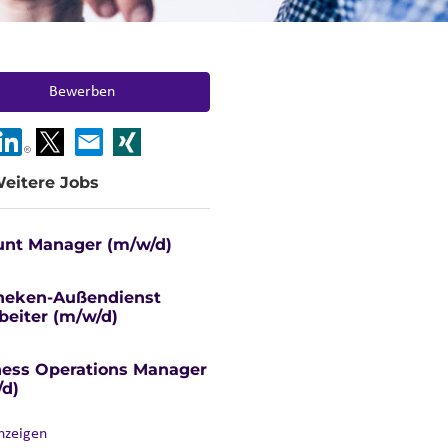
Bewerben
eitere Jobs
unt Manager (m/w/d)
heken-Außendienst
beiter (m/w/d)
ness Operations Manager
/d)
anzeigen