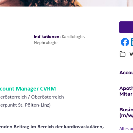
Indikationen:
Kardiologie,
Nephrologie
W
Acco
Apot
ccount Manager CVRM
Mitar
erösterreich / Oberösterreich
erpunkt St. Pölten-Linz)
Busi
(m/w
enden Beitrag im Bereich der kardiovaskulären,
Alles 