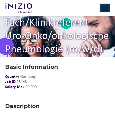
Fach/Klinikreferent
Uro-Onko/onkologische
Pneumologie (m/w/d)
Basic Information
Country
Germany
Job ID
23143
Salary Max
90.000
Description