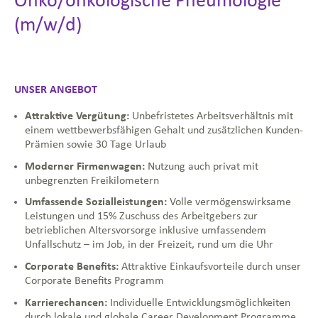
Onko/onkologische Pneumologie
(m/w/d)
UNSER ANGEBOT
Attraktive Vergütung:
Unbefristetes Arbeitsverhältnis mit
einem wettbewerbsfähigen Gehalt und zusätzlichen Kunden-
Prämien sowie 30 Tage Urlaub
Moderner Firmenwagen:
Nutzung auch privat mit
unbegrenzten Freikilometern
Umfassende Sozialleistungen:
Volle vermögenswirksame
Leistungen und 15% Zuschuss des Arbeitgebers zur
betrieblichen Altersvorsorge inklusive umfassendem
Unfallschutz – im Job, in der Freizeit, rund um die Uhr
Corporate Benefits:
Attraktive Einkaufsvorteile durch unser
Corporate Benefits Programm
Karrierechancen:
Individuelle Entwicklungsmöglichkeiten
durch lokale und globale Career Development Programme