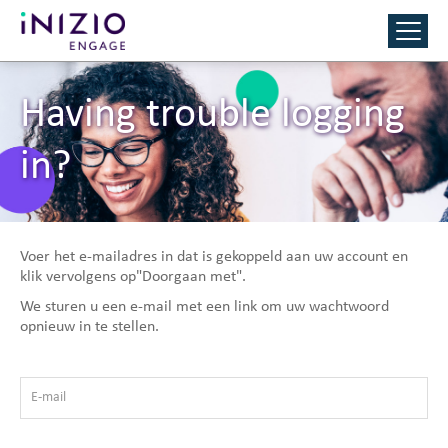
Having trouble logging
in?
Voer het e-mailadres in dat is gekoppeld aan uw account en
klik vervolgens op"Doorgaan met".
We sturen u een e-mail met een link om uw wachtwoord
opnieuw in te stellen.
E-mail
*
Reset wachtwoord met uw e-mail