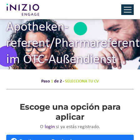
Apotheken­
referent/Pharmareferent
im OTC-Außendienst
(m/w/d)
Paso
1
de 2 -
SELECCIONA TU CV
Escoge una opción para
aplicar
O
login
si ya estás registrado.