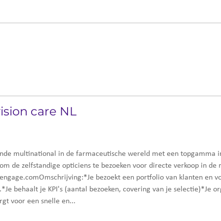
sion care NL
nde multinational in de farmaceutische wereld met een topgamma in 
 de zelfstandige opticiens te bezoeken voor directe verkoop in de r
engage.comOmschrijving:*Je bezoekt een portfolio van klanten en vo
e behaalt je KPI's (aantal bezoeken, covering van je selectie)*Je org
t voor een snelle en...