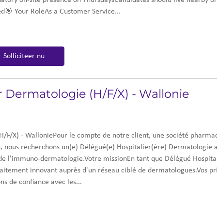
tory on-site presence on ThursdaysCandidates should live nearby or 
d🎯 Your RoleAs a Customer Service...
Solliciteer nu
 Dermatologie (H/F/X) - Wallonie
H/F/X) - WalloniePour le compte de notre client, une société pharma
n, nous recherchons un(e) Délégué(e) Hospitalier(ère) Dermatologie 
e l'immuno-dermatologie.Votre missionEn tant que Délégué Hospital
aitement innovant auprès d'un réseau ciblé de dermatologues.Vos prin
ns de confiance avec les...