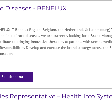
e Diseases - BENELUX
ELUX📍 Benelux Region (Belgium, the Netherlands & Luxembourg)For
 the field of rare diseases, we are currently looking for a Brand Man
ntribute to bringing innovative therapies to patients with unmet medi
r Responsibilities Develop and execute the brand strategy across the 
oration...
Solliciteer nu
ales Representative – Health Info Sys