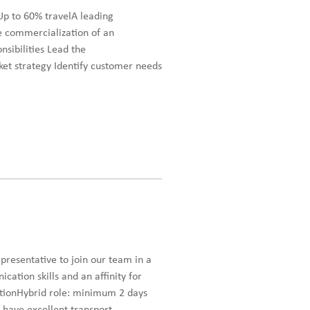
Up to 60% travelA leading
he commercialization of an
sibilities Lead the
ket strategy Identify customer needs
resentative to join our team in a
ation skills and an affinity for
tionHybrid role: minimum 2 days