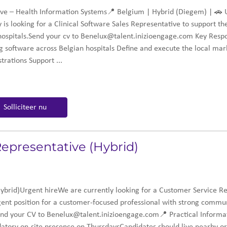
tive – Health Information Systems📍 Belgium | Hybrid (Diegem) | 🚗 
 is looking for a Clinical Software Sales Representative to support t
hospitals.Send your cv to Benelux@talent.inizioengage.com Key Respon
 software across Belgian hospitals Define and execute the local mar
rations Support ...
Solliciteer nu
epresentative (Hybrid)
brid)Urgent hireWe are currently looking for a Customer Service Rep
ent position for a customer-focused professional with strong communic
end your CV to Benelux@talent.inizioengage.com📍 Practical Informa