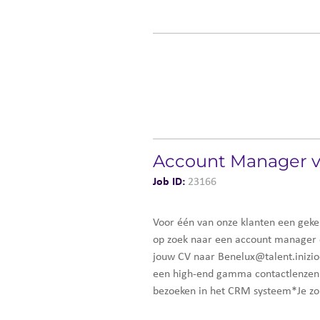
Account Manager vi
Job ID:
23166
Voor één van onze klanten een geke
op zoek naar een account manager om
jouw CV naar Benelux@talent.inizio
een high-end gamma contactlenzen.*J
bezoeken in het CRM systeem*Je zorg