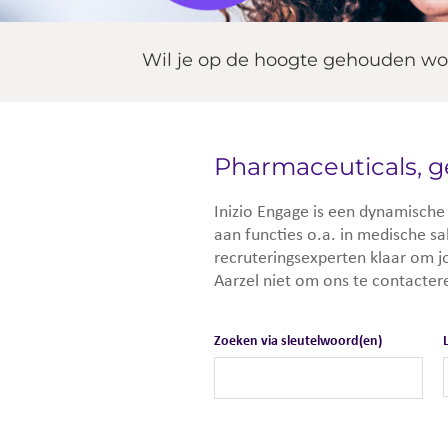
Wil je op de hoogte gehouden wo
Pharmaceuticals, g
Inizio Engage is een dynamische
aan functies o.a. in medische sa
recruteringsexperten klaar om jo
Aarzel niet om ons te contacter
Zoeken naar openstaande posities
Zoeken via sleutelwoord(en)